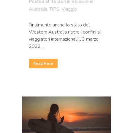
Posted at 16:35h
in
Studiare in
Australia
,
TIPS
,
Viaggio
Finalmente anche lo stato del
Western Australia riapre i confini ai
viaggiatori internazionali il 3 marzo
2022....
Read More