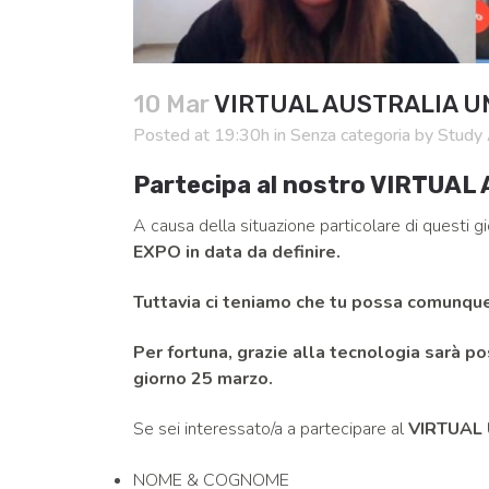
10 Mar
VIRTUAL AUSTRALIA U
Posted at 19:30h
in
Senza categoria
by
Study 
Partecipa al nostro VIRTUA
A causa della situazione particolare di questi g
EXPO in data da definire.
Tuttavia ci teniamo che tu possa comunque i
Per fortuna, grazie alla tecnologia sarà po
giorno 25 marzo.
Se sei interessato/a a partecipare al
VIRTUAL 
NOME & COGNOME