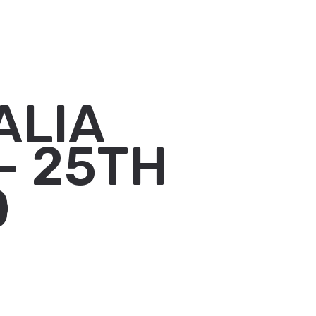
ALIA
– 25TH
0