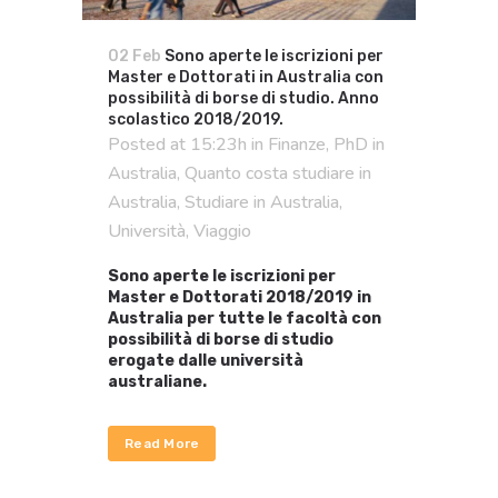
02 Feb
Sono aperte le iscrizioni per
Master e Dottorati in Australia con
possibilità di borse di studio. Anno
scolastico 2018/2019.
Posted at 15:23h
in
Finanze
,
PhD in
Australia
,
Quanto costa studiare in
Australia
,
Studiare in Australia
,
Università
,
Viaggio
Sono aperte le iscrizioni per
Master e Dottorati 2018/2019 in
Australia per tutte le facoltà con
possibilità di borse di studio
erogate dalle università
australiane.
Read More