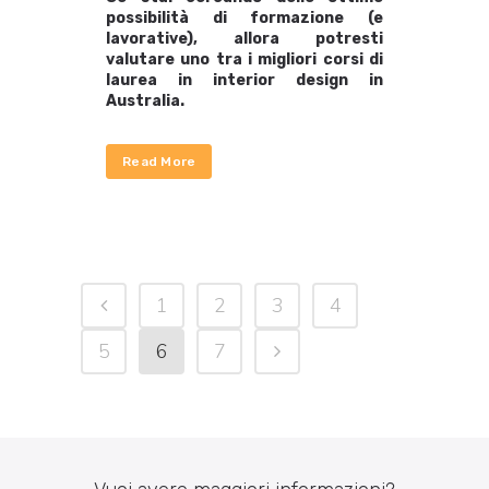
possibilità di formazione (e
lavorative), allora potresti
valutare uno tra i migliori corsi di
laurea in interior design in
Australia.
Read More
1
2
3
4
5
6
7